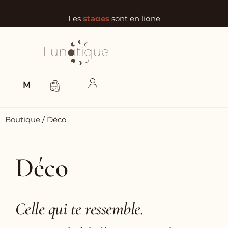
Les
stages
sont en ligne
Vacances annuelles du 21 juillet au 9 août 2026
Livraison gratuite dès 100€ en Belgique
MENU
Boutique
/ Déco
Déco
Celle qui te ressemble.