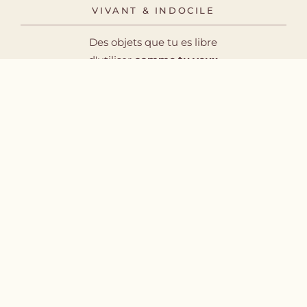
VIVANT & INDOCILE
Des objets que tu es libre
d'utiliser
comme tu veux
INSTAGRAM
FACEBOOK
PINTEREST
WHATSAPP