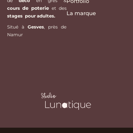
de
déco
en grès &
Portfolio
cours
de poterie
et des
La marque
stages pour adultes.
Situé à
Gesves
, près de
Namur