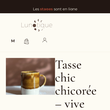
Les
stages
sont en ligne
MENU
Tasse
chic
chicorée
– vive