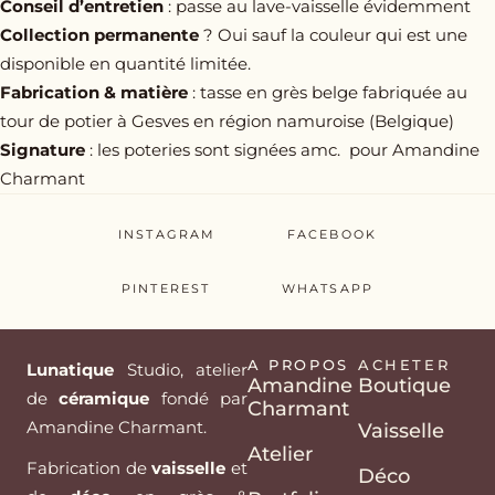
Conseil d’entretien
: passe au lave-vaisselle évidemment
Collection permanente
? Oui sauf la couleur qui est une
disponible en quantité limitée.
Fabrication & matière
: tasse en grès belge fabriquée au
tour de potier à Gesves en région namuroise (Belgique)
Signature
: les poteries sont signées amc. pour Amandine
Charmant
INSTAGRAM
FACEBOOK
PINTEREST
WHATSAPP
A PROPOS
ACHETER
Lunatique
Studio, atelier
Amandine
Boutique
de
céramique
fondé par
Charmant
Amandine Charmant.
Vaisselle
Atelier
Fabrication de
vaisselle
et
Déco